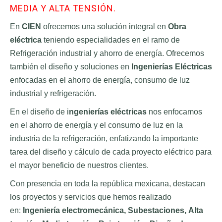
MEDIA Y ALTA TENSIÓN.
NOSOTROS
En
CIEN
ofrecemos una solución integral en
Obra
Contacto
eléctrica
teniendo especialidades en el ramo de
Currículum
Refrigeración industrial y ahorro de energía. Ofrecemos
Bolsa de Trabajo
también el diseño y soluciones en
Ingenierías Eléctricas
enfocadas en el ahorro de energía, consumo de luz
BLOG
industrial y refrigeración.
En el diseño de i
ngenierías eléctricas
nos enfocamos
Blog de refrigeración
en el ahorro de energía y el consumo de luz en la
Videos
industria de la refrigeración, enfatizando la importante
tarea del diseño y cálculo de cada proyecto eléctrico para
COTIZADOR
el mayor beneficio de nuestros clientes.
Con presencia en toda la república mexicana, destacan
los proyectos y servicios que hemos realizado
en:
Ingeniería electromecánica, Subestaciones, Alta