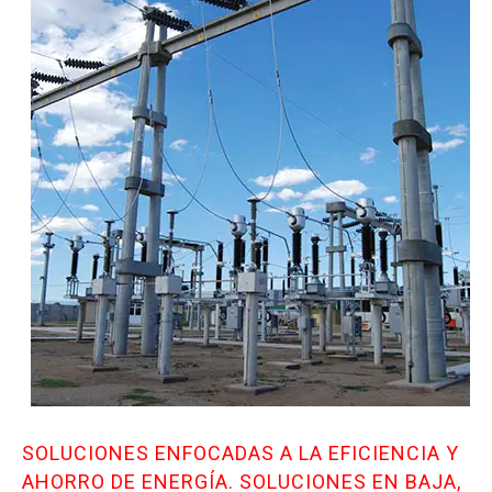
SERVICIOS-USA
Layout de Anteproyecto
Diseño de Cuartos Frios
Diseño de Áreas de Proceso de Alimentos
Diseño de Plantas Grado Alimenticio
GALERÍA
Galería Refrigeración Industrial
Galería Obra CIvil
Galería Obra Estructural
Galería Obra Eléctrica
Galería Diseño e Ingenierías
SOLUCIONES ENFOCADAS A LA EFICIENCIA Y
Galería de Proyecto Ejecutivo
AHORRO DE ENERGÍA. SOLUCIONES EN BAJA,