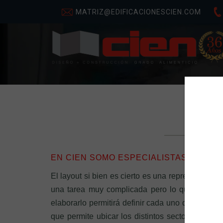
MATRIZ@EDIFICACIONESCIEN.COM
EN CIEN SOMO ESPECIALISTAS EN DI
El layout si bien es cierto es una representación
una tarea muy complicada pero lo que se busc
elaborarlo permitirá definir cada uno de los com
que permite ubicar los distintos sectores y los 