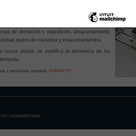
ambién su parte externa. Para realizar un layout hay
 importancia, frecuencia de uso, seguridad y sus
zonas de recepción y expedición, almacenamiento,
calidad, patios de maniobra y estacionamientos.
a nueva planta, se modifica la secuencia de las
 demanda.
nos y permítanos atenderle.
CONTACTO
ITIO
|
ADMINISTRAR