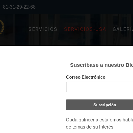
81-31-29-22-68
SERVICIOS
SERVICIOS-USA
GALERÍ
LAYOUT DE ANTEPROYECT
SEÑOS DE LAYOUT DE ANTEPROYECTO
 gráfica y expresarlo en palabras podría llegar a ser
a con esta representación es dar a entender que
ponentes que tendrá el proyecto, es decir que es el
equipos que se utilizará en la planta. Pero este no