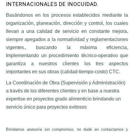
INTERNACIONALES DE INOCUIDAD.
NOSOTROS
Basándonos en los procesos establecidos mediante la
Contacto
organización, planeación, dirección y control, los cuales
Currículum
llevan a una calidad de servicio en constante mejora,
Bolsa de Trabajo
siempre apegados a la normatividad y reglamentaciones
vigentes., buscando la máxima eficiencia,
BLOG
Implementando un procedimiento técnico-operativo que
garantiza a nuestros clientes los tres aspectos
Blog de refrigeración
importantes en sus obras (calidad-tiempo-costo) CTC.
Videos
La Coordinación de Obra (Supervisión y Administración)
a través de los diferentes clientes y en base a nuestra
COTIZADOR
expertise en proyectos grado alimenticio brindando un
servicio único para proyectos exitosos
Brindamos asesoría sin compromiso, no dude en contactarnos y