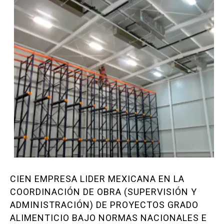
SERVICIOS-USA
Layout de Anteproyecto
Diseño de Cuartos Frios
Diseño de Áreas de Proceso de Alimentos
Diseño de Plantas Grado Alimenticio
GALERÍA
Galería Refrigeración Industrial
Galería Obra CIvil
Galería Obra Estructural
CIEN EMPRESA LIDER MEXICANA EN LA
Galería Obra Eléctrica
COORDINACIÓN DE OBRA (SUPERVISIÓN Y
Galería Diseño e Ingenierías
ADMINISTRACIÓN) DE PROYECTOS GRADO
Galería de Proyecto Ejecutivo
ALIMENTICIO BAJO NORMAS NACIONALES E