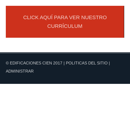
SERVICIOS-USA
CLICK AQUÍ PARA VER NUESTRO
CURRÍCULUM
Layout de Anteproyecto
Diseño de Cuartos Frios
Diseño de Áreas de Proceso de Alimentos
Diseño de Plantas Grado Alimenticio
© EDIFICACIONES CIEN 2017 |
POLITICAS DEL SITIO
|
GALERÍA
ADMINISTRAR
Galería Refrigeración Industrial
Galería Obra CIvil
Galería Obra Estructural
Galería Obra Eléctrica
Galería Diseño e Ingenierías
Galería de Proyecto Ejecutivo