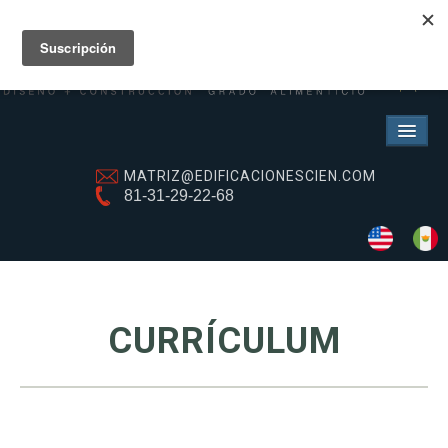
MATRIZ@EDIFICACIONESCIEN.COM
81-31-29-22-68
SERVICIOS
Refrigeración industrial
Obra civil
Obra estructural
CURRÍCULUM
Obra eléctrica
Diseño e ingenierías
Coordinación de Obra
Proyecto Ejecutivo
Naves Industriales